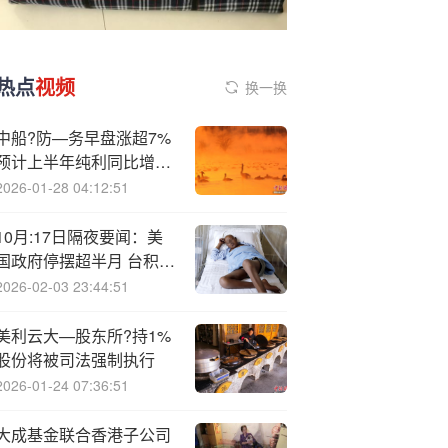
热点
视频
换一换
中船?防—务早盘涨超7%
预计上半年纯利同比增超
两倍
2026-01-28 04:12:51
10月:17日隔夜要闻：美
国政府停摆超半月 台积电
看好AI需求 美部长称正与
2026-02-03 23:44:51
南美就大豆压榨磋商 联储
官员现分歧
美利云大—股东所?持1%
股份将被司法强制执行
2026-01-24 07:36:51
大成基金联合香港子公司