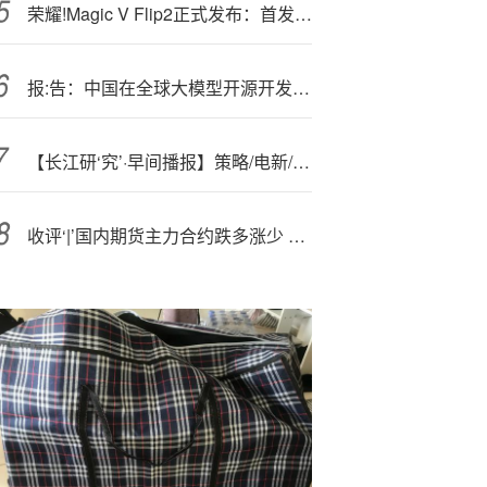
荣耀!Magic V Flip2正式发布：首发2亿超清写真镜头，5499元起
报:告：中国在全球大模型开源开发生态的贡献度达到18.7%
【长江研‘究’·早间播报】策略/电新/非银/计算机
收评‘|’国内期货主力合约跌多涨少 氧化铝跌超3%