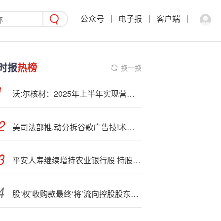
公众号
电子报
客户端
时报
热榜
换一换
沃:尔核材：2025年上半年实现营业收入394,526.87万元
美司法部推.动分拆谷歌广告技!术部门
平安人寿继续增持农业银行
股 持股占该行H股总数:突破14%
股‘权’收购款最终‘将’流向控股股东？ 德创环保回应：资金用途由交易对方自主决定