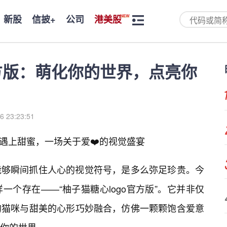
新股
信披+
公司
港美股
官方版：萌化你的世界，点亮你
6 23:23:51
宠遇上甜蜜，一场关于爱❤️的视觉盛宴
能够瞬间抓住人心的视觉符号，是多么弥足珍贵。今
一个存在——“柚子猫糖心logo官方版”。它并非仅
的猫咪与甜美的心形巧妙融合，仿佛一颗颗饱含爱意