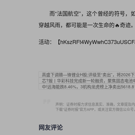
而“法国航空”，这个曾经的符号，
穿越风雨，都可能是一次生命的🔥奇迹
活动：【
hKszRFt4WyWwhC373uUSCF
高盛下调赣—锋锂业H股;评级至“卖出”，将2026
芯?报丨华彩科技完成新一轮融资，聚焦固态电池
中!远海能跌8.46%，3机构龙虎榜上净卖出5618.8
声明：证券时报力求信息真实、准确，文章提及内
下载“证券时报”官方APP，或关注官方微信公众
网友评论