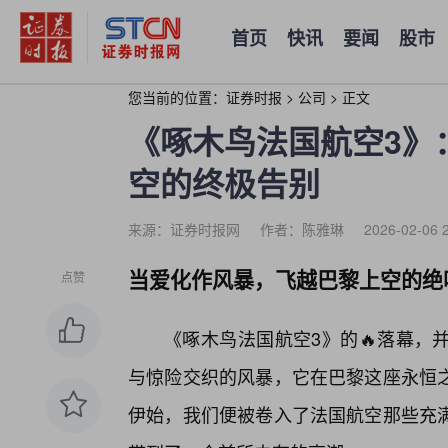
首页
快讯
要闻
股市
您当前的位置：
证券时报
>
公司
>
正文
《啄木鸟法国航空3》
空的终极告别
来源：证券时报网
作者：陈雅琳
2026-02-06 
当爱化作风暴，飞越巴黎上空的绝
点赞
《啄木鸟法国航空3》的🔥落幕，
与惊险交织的风暴，它在巴黎这座永恒
伊始，我们便被卷入了法国航空那些充